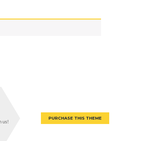
PURCHASE THIS THEME
h us!